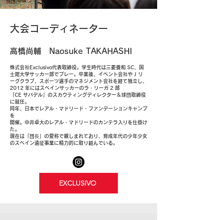
大会コーディネーター
高橋尚輔 Naosuke TAKAHASHI
株式会社Exclusivo代表取締役。学生時代は三菱養和 SC、国
士舘大学サッカー部でプレー。卒業後、イベント会社や J リ
ーグクラブ、スポーツ選手のマネジメント会社を経て独立し、
2012 年にはスペインサッカーのラ・リーガ 2 部
「CE サバデル」のスカウティングディレクター＆球団取締役
に就任。
同年、日本でレアル・マドリード・ファンデーションキャンプ
を
開催。中井卓大のレアル・マドリードのカンテラ入りを仕掛け
た。
現在は「団⾧」の愛称で親しまれており、育成年代の少年少女
のスペイン遠征事業に精力的に取り組んでいる。
EXCLUSIVO