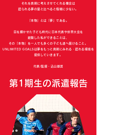
それを真剣に考えさせてくれる機会は
語られる夢の量と比べると極端に少ない。
「本物」とは「夢」である。
目を輝かせた子ども時代に日本代表や世界大会を
経験した私ができることは、
その「本物」を一人でも多くの子ども達へ届けること。
UNLIMITED GOALSは夢をもっと真剣にみれる・語れる環境を
提供していきます。
​代表/監督・込山雄奨
​第1期生の派遣報告