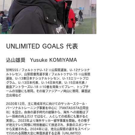
UNLIMITED GOALS 代表
込山雄奨 Yusuke KOMIYAMA
​甘利SSS / フォルトゥナU-12 ※山梨県選抜、U-12ナショナ
ルトレセン、山梨県優秀選手賞 / フォルトゥナU-15 ※山梨県
選抜、U-13東日本ナショナルトレセン、U-13エリートプロ
グラム、U-13日本代表、U-14日本代表、U-15日本代表 /
鹿島アントラーズU-18 ※10番を背負ってプレー、トップチ
ームの活動にも帯同。その後ファジアーノ岡山に帯同、練習試
合出場など
2020年12月、主に育成年代に向けてのサッカースクール・
パーソナルトレーニング事業を中心に「FANTASISTA合同会
社」を設立。自身の選手時代の経験から、海外 への挑戦はプ
レー技術の向上だけ ではなく、人としての成長にも繋がると
実感し、2023年より海外サッカー留学事業を開始。その様子
が地元テレビ局様に特別番組にて放送され、多数のスポンサー
から支援される。2024年には、地元山梨県の選手をスペイン
で行われる国際大会に無償派遣する企画「UNLIMITED